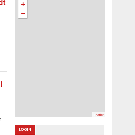
dt
+
−
m
l
Leaflet
n
LOGIN