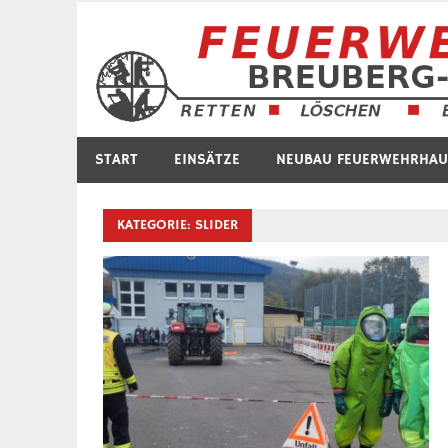
Zum
Inhalt
springen
START
EINSÄTZE
NEUBAU FEUERWEHRHAU
KATEGORIE:
SLIDER