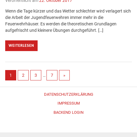
Veröffentlicht am
22. Oktober 2017
Wenn die Tage kürzer und das Wetter schlechter wird verlagert sich
die Arbeit der Jugendfeuerwehren immer mehr in die
Feuerwehrhäuser. Es werden die theoretischen Grundlagen
aufgefrischt und kleinere Übungen durchgeführt. […]
WEITERLESEN
1
2
3
…
7
»
DATENSCHUTZERKLÄRUNG
IMPRESSUM
BACKEND LOGIN
Erstellt mit
WordPress
und
Merlin