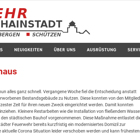
Feuerwe
S
NEUIGKEITEN
ÜBER UNS
AUSRÜSTUNG
SERV
haus
n alles ganz schnell. Vergangene Woche fiel die Entscheidung anstatt
erworbenen Bestandsgebäude zu Nutzen. Diese konnten von den Mitglie
zester Zeit für ihren neuen Zweck eingerichtet werden. Damit konnten
inziehen. Kleinere Restarbeiten wie die Installation von fließendem Wasse
ch den städtischen Bauhof vorgenommenen. Diese Maßnahme entlastet di
ädter Feuerwehr bereits kurzfristig ein modernisiertes Domizil zur
 aktuelle Corona Situation leider verschoben werden und kann frühesten
.