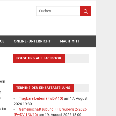
hr Breuberg-Hainstadt
ICE
ONLINE-UNTERRICHT
MACH MIT!
FOLGE UNS AUF FACEBOOK
dern
TERMINE DER EINSATZABTEILUNG
r
e
Tragbare Leitern (FwDV 10)
am 17. August
2026 19:30
s im
Gemeinschaftsübung FF Breuberg 2/2026
(FwDV 1/3/10)
am 19. August 2026 18:00