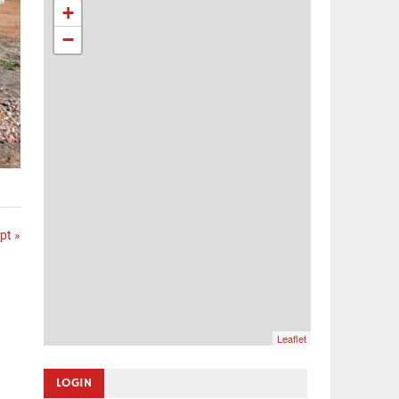
+
−
pt »
Leaflet
LOGIN