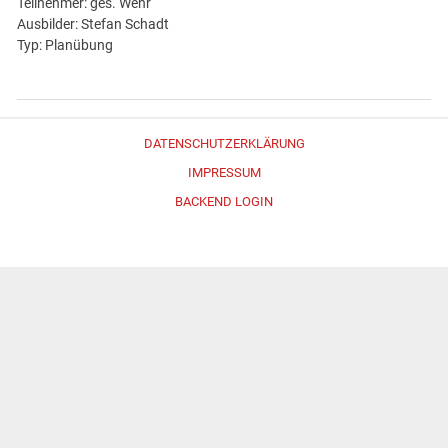
Teilnehmer: ges. Wehr
Ausbilder: Stefan Schadt
Typ: Planübung
DATENSCHUTZERKLÄRUNG
IMPRESSUM
BACKEND LOGIN
Erstellt mit
WordPress
und
Merlin