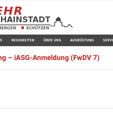
Feuerwe
S
NEUIGKEITEN
ÜBER UNS
AUSRÜSTUNG
SERV
ng – iASG-Anmeldung (FwDV 7)