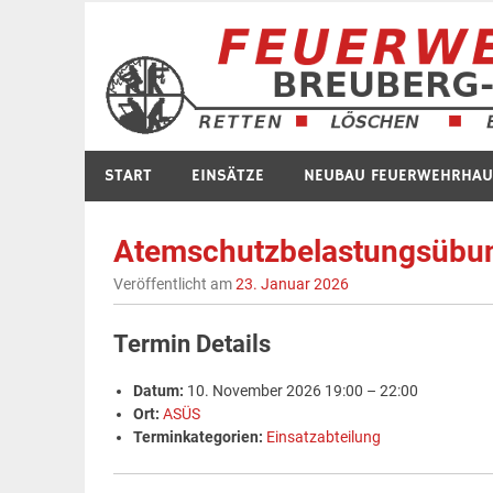
Zum
Inhalt
springen
START
EINSÄTZE
NEUBAU FEUERWEHRHAU
Atemschutzbelastungsübu
Veröffentlicht am
23. Januar 2026
Termin Details
Datum:
10. November 2026 19:00
–
22:00
Ort:
ASÜS
Terminkategorien:
Einsatzabteilung