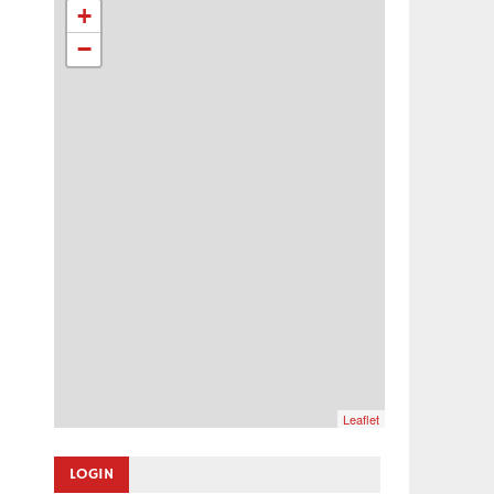
+
−
Leaflet
LOGIN