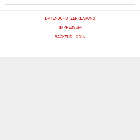
DATENSCHUTZERKLÄRUNG
IMPRESSUM
BACKEND LOGIN
Erstellt mit
WordPress
und
Merlin