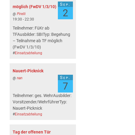
Sep.
möglich (FwDV 1/3/10)
2
@
Pirelli
19:30 - 22:30
Teilnehmer: FüKr ab
TFAusbilder: SBITyp: Begehung
– Teilnahme ab TF möglich
(FwDV 1/3/10)
#
Einsatzabteilung
Nauert-Picknick
Sep.
@
nan
7
Teilnehmer: ges. WehrAusbilder:
Vorsitzender/WehrführerTyp:
Nauert-Picknick
#
Einsatzabteilung
Tag der offenen Tür