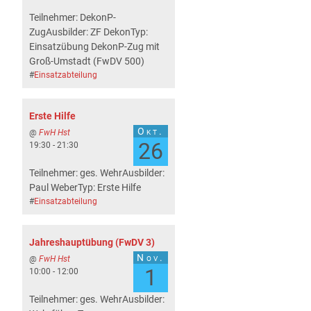
Teilnehmer: DekonP-
ZugAusbilder: ZF DekonTyp:
Einsatzübung DekonP-Zug mit
Groß-Umstadt (FwDV 500)
#
Einsatzabteilung
Erste Hilfe
Okt.
@
FwH Hst
26
19:30 - 21:30
Teilnehmer: ges. WehrAusbilder:
Paul WeberTyp: Erste Hilfe
#
Einsatzabteilung
Jahreshauptübung (FwDV 3)
Nov.
@
FwH Hst
1
10:00 - 12:00
Teilnehmer: ges. WehrAusbilder: