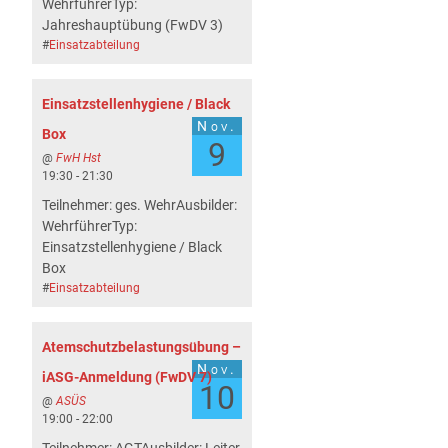
WehrführerTyp:
Jahreshauptübung (FwDV 3)
#
Einsatzabteilung
Einsatzstellenhygiene / Black
Nov.
Box
9
@
FwH Hst
19:30 - 21:30
Teilnehmer: ges. WehrAusbilder:
WehrführerTyp:
Einsatzstellenhygiene / Black
Box
#
Einsatzabteilung
Atemschutzbelastungsübung –
Nov.
iASG-Anmeldung (FwDV 7)
10
@
ASÜS
19:00 - 22:00