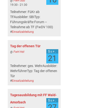
@
FwH Sdb
19:30 - 21:30
Teilnehmer: FüKr ab
TFAusbilder: SBITyp:
Führungskräfte Forum –
Teilnahme ab TF (FwDV 100)
#
Einsatzabteilung
Tag der offenen Tür
Sep.
@
FwH Hst
21
Teilnehmer: ges. WehrAusbilder:
WehrführerTyp: Tag der offenen
Tür
#
Einsatzabteilung
Tagesausbildung mit FF Wald-
Sep.
Amorbach
27
@
FwH Hst