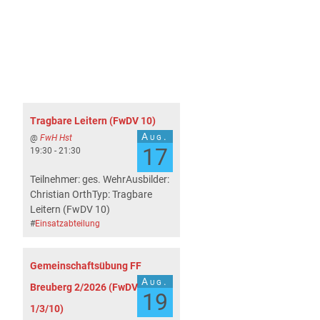
Tragbare Leitern (FwDV 10)
Aug.
@
FwH Hst
17
19:30 - 21:30
Teilnehmer: ges. WehrAusbilder:
Christian OrthTyp: Tragbare
Leitern (FwDV 10)
#
Einsatzabteilung
Gemeinschaftsübung FF
Aug.
Breuberg 2/2026 (FwDV
19
1/3/10)