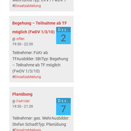
WehrführerTyp: UVV / FwDV 7
#
Einsatzabteilung
Begehung – Teilnahme ab TF
Dez.
möglich (FwDV 1/3/10)
2
@
offen
19:30 - 22:30
Teilnehmer: FüKr ab
TFAusbilder: SBITyp: Begehung
– Teilnahme ab TF möglich
(FwDV 1/3/10)
#
Einsatzabteilung
Planübung
Dez.
@
FwH Hst
7
19:30 - 21:30
Teilnehmer: ges. WehrAusbilder:
Stefan SchadtTyp: Planübung
#
Einsatzabteilung