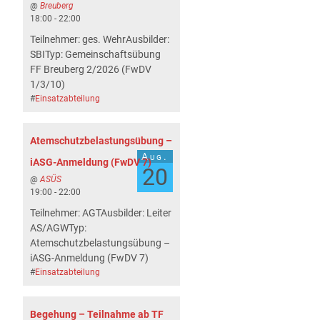
@
Breuberg
18:00 - 22:00
Teilnehmer: ges. WehrAusbilder:
SBITyp: Gemeinschaftsübung
FF Breuberg 2/2026 (FwDV
1/3/10)
#
Einsatzabteilung
Atemschutzbelastungsübung –
Aug.
iASG-Anmeldung (FwDV 7)
20
@
ASÜS
19:00 - 22:00
Teilnehmer: AGTAusbilder: Leiter
AS/AGWTyp:
Atemschutzbelastungsübung –
iASG-Anmeldung (FwDV 7)
#
Einsatzabteilung
Begehung – Teilnahme ab TF