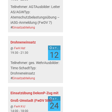
Teilnehmer: AGTAusbilder: Leiter
AS/AGWTyp:
Atemschutzbelastungsübung –
iASG-Anmeldung (FwDV 7)
#
Einsatzabteilung
Drohneneinsatz
Okt.
@
FwH Hst
12
19:30 - 21:30
Teilnehmer: ges. WehrAusbilder:
Timo SchadtTyp:
Drohneneinsatz
#
Einsatzabteilung
Einsatzübung DekonP-Zug mit
Okt.
Groß-Umstadt (FwDV 500)
24
@
FwH K-U
14:00 - 18:00