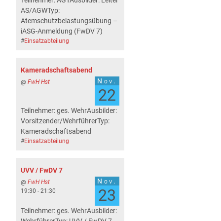
Teilnehmer: AGTAusbilder: Leiter
AS/AGWTyp:
Atemschutzbelastungsübung –
iASG-Anmeldung (FwDV 7)
#
Einsatzabteilung
Kameradschaftsabend
Nov.
@
FwH Hst
22
Teilnehmer: ges. WehrAusbilder:
Vorsitzender/WehrführerTyp:
Kameradschaftsabend
#
Einsatzabteilung
UVV / FwDV 7
Nov.
@
FwH Hst
23
19:30 - 21:30
Teilnehmer: ges. WehrAusbilder: