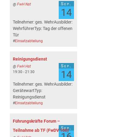
Sep.
@
FwH Nst
14
Teilnehmer: ges. WehrAusbilder:
WehrführerTyp: Tag der offenen
Tür
#
Einsatzabteilung
Reinigungsdienst
Sep.
@
FwH Hst
14
19:30 - 21:30
Teilnehmer: ges. WehrAusbilder:
GerätewartTyp:
Reinigungsdienst
#
Einsatzabteilung
Führungskräfte Forum –
Sep.
Teilnahme ab TF (FwDV 100)
16