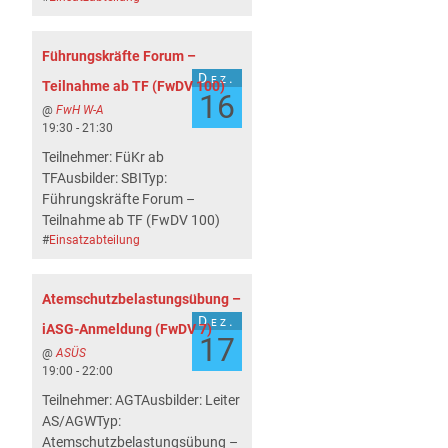
Führungskräfte Forum –
Dez.
Teilnahme ab TF (FwDV 100)
16
@
FwH W-A
19:30 - 21:30
Teilnehmer: FüKr ab
TFAusbilder: SBITyp:
Führungskräfte Forum –
Teilnahme ab TF (FwDV 100)
#
Einsatzabteilung
Atemschutzbelastungsübung –
Dez.
iASG-Anmeldung (FwDV 7)
17
@
ASÜS
19:00 - 22:00
Teilnehmer: AGTAusbilder: Leiter
AS/AGWTyp:
Atemschutzbelastungsübung –