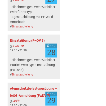
Teilnehmer: ges. WehrAusbilder:
WehrführerTyp:
Tagesausbildung mit FF Wald-
Amorbach
#
Einsatzabteilung
Einsatzübung (FwDV 3)
Sep.
@
FwH Hst
28
19:30 - 21:30
Teilnehmer: ges. WehrAusbilder:
Patrick WeisTyp: Einsatzübung
(FwDV 3)
#
Einsatzabteilung
Atemschutzbelastungsübung –
Sep.
iASG-Anmeldung (FwDV 7)
29
@
ASÜS
19:00 - 22:00