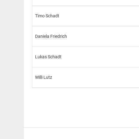
Timo Schadt
Daniela Friedrich
Lukas Schadt
Willi Lutz
Erstellt mit
WordPress
und
Merlin