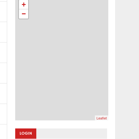
+
−
Leaflet
LOGIN