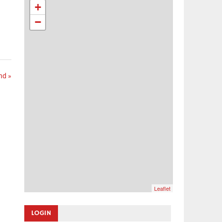
+
−
nd »
Leaflet
LOGIN