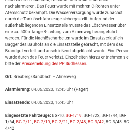
nachalarmieren. Das Feuer wurde mit mehren C-Rohren unter
Atemschutz bekämpft. Die Wasserversorgung wurde zunächst
durch die Tanklöschfahrzeuge sichergestellt. Aufgrund der
außerhalb liegenden Einsatzstelle musste das Löschwasser über
eine ca. 500m lange B-Leitung vom Almenweg herangeführt
werden. Für die Nachlöscharbeiten wurde im Einsatzverlauf ein
Bagger des Bauhofs an die Einsatzstelle gebracht, mit dem das
Brandgut verteilt und anschließend abgelöscht wurde. Eine Person
wurde durch das Feuer verletzt. Einzelheiten hierzu entnehmen sie
bitte der
Pressemeldung des PP Südhessen.
Ort:
Breuberg/Sandbach – Almenweg
Alarmierung:
04.06.2020, 12:45 Uhr (Pager)
Einsatzende:
04.06.2020, 16:45 Uhr
Eingesetzte Fahrzeuge:
BG-10,
BG-1/19
, BG-1/22, BG-1/44, BG-
1/64,
BG-2/11
,
BG-2/19
,
BG-2/21
,
BG-2/48
,
BG-3/42
, BG-3/48, BG-
4/42