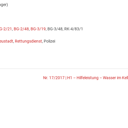
nger)
G-2/21
,
BG-2/48
,
BG-3/19
, BG-3/48, RK-4/83/1
eustadt
,
Rettungsdienst
, Polizei
Nr. 17/2017 | H1 – Hilfeleistung – Wasser im Kell