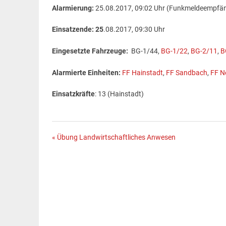
Alarmierung:
25.08.2017, 09:02 Uhr (Funkmeldeempfä
Einsatzende: 25
.08.2017, 09:30 Uhr
Eingesetzte Fahrzeuge:
BG-1/44,
BG-1/22
,
BG-2/11
,
B
Alarmierte Einheiten:
FF Hainstadt
,
FF Sandbach
,
FF N
Einsatzkräfte
: 13 (Hainstadt)
Beitragsnavigation
« Übung Landwirtschaftliches Anwesen