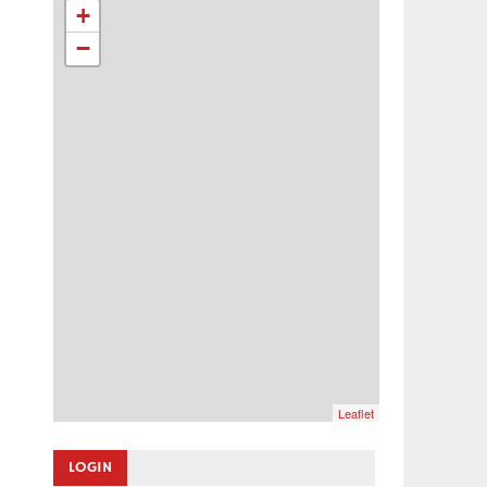
+
−
Leaflet
LOGIN