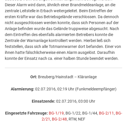
Dieser Alarm wird dann, ähnlich einer Brandmeldeanlage, an die
zentrale Leitstelle in Erbach weitergeleitet. Beim Eintreffen der
ersten Kräfte war das Betriebsgelände verschlossen. Da dennoch
nicht ausgeschlossen werden konnte, dass sich Personen auf der
Anlage befinden wurde das Gelände truppweise abgesucht. Nach
dem Eintreffen des ebenfalls alarmierten Betreibers konnte die
Zentrale der Warnanlage kontrolliert werden. Hierbei ließ sich
feststellen, dass sich alle Totmannwarner dort befanden. Einer von
ihnen hatte fälschlicherweise einen Alarm ausgelöst. Daraufhin
konnte der Einsatz nach ca. einer halben Stunde beendet werden.
Ort:
Breuberg/Hainstadt – Kläranlage
Alarmierung:
02.07.2016, 02:19 Uhr (Funkmeldeempfänger)
Einsatzende:
02.07.2016, 03:00 Uhr
Eingesetzte Fahrzeuge:
BG-1/19
, BG-1/22, BG-1/44,
BG-2/11
,
BG-
2/21
,
BG-2/48
, RTW, NEF