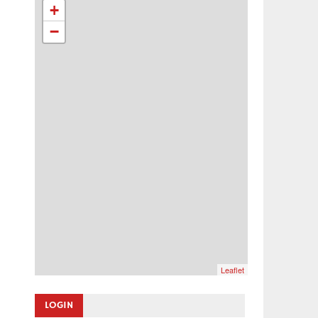
+
−
Leaflet
LOGIN