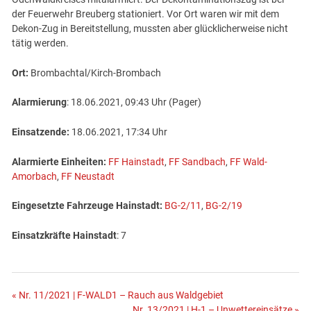
der Feuerwehr Breuberg stationiert. Vor Ort waren wir mit dem
Dekon-Zug in Bereitstellung, mussten aber glücklicherweise nicht
tätig werden.
Ort:
Brombachtal/Kirch-Brombach
Alarmierung
: 18.06.2021, 09:43 Uhr (Pager)
Einsatzende:
18.06.2021, 17:34 Uhr
Alarmierte Einheiten:
FF Hainstadt
,
FF Sandbach
,
FF Wald-
Amorbach
,
FF Neustadt
Eingesetzte Fahrzeuge Hainstadt:
BG-2/11
,
BG-2/19
Einsatzkräfte Hainstadt
: 7
Beitragsnavigation
« Nr. 11/2021 | F-WALD1 – Rauch aus Waldgebiet
Nr. 13/2021 | H-1 – Unwettereinsätze »