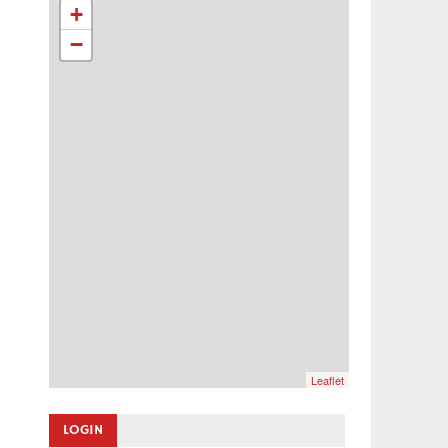
+
−
Leaflet
LOGIN