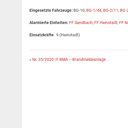
Eingesetzte Fahrzeuge:
BG-10,
BG-1/44
,
BG-2/11
,
BG-
Alarmierte Einheiten:
FF Sandbach
,
FF Hainstadt
,
FF N
Einsatzkräfte
: 9 (Hainstadt)
Beitragsnavigation
« Nr. 35/2020 | F BMA – Brandmeldeanlage