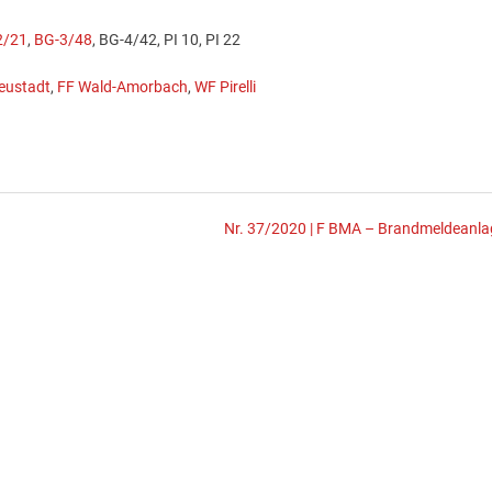
2/21
,
BG-3/48
, BG-4/42, PI 10, PI 22
eustadt
,
FF Wald-Amorbach
,
WF Pirelli
Nr. 37/2020 | F BMA – Brandmeldeanla