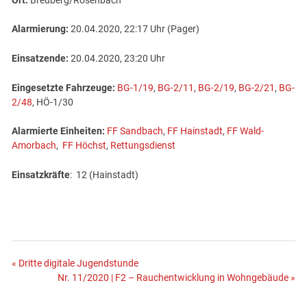
Ort:
Breuberg/Rosenbach
Alarmierung:
20.04.2020, 22:17 Uhr (Pager)
Einsatzende:
20.04.2020, 23:20 Uhr
Eingesetzte Fahrzeuge:
BG-1/19
,
BG-2/11
,
BG-2/19
,
BG-2/21
,
BG-
2/48
, HÖ-1/30
Alarmierte Einheiten:
FF Sandbach
,
FF Hainstadt
,
FF Wald-
Amorbach
,
FF Höchst
,
Rettungsdienst
Einsatzkräfte
: 12 (Hainstadt)
Beitragsnavigation
« Dritte digitale Jugendstunde
Nr. 11/2020 | F2 – Rauchentwicklung in Wohngebäude »