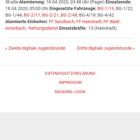
Straße
Alarmierung:
18.04.2020, 03:48 Uhr (Pager)
Einsatzende:
18.04.2020, 05:00 Uhr
Eingesetzte Fahrzeuge:
BG-1/19
, BG-1/22,
BG-1/44,
BG-2/11
,
BG-2/21
,
BG-2/48
, BG-4/19, BG-4/42
Alarmierte Einheiten:
FF Sandbach
,
FF Hainstadt
,
FF Wald-
Amorbach
,
Rettungsdienst
Einsatzkräfte
: 13 (Hainstadt)
Beitragsnavigation
« Zweite digitale Jugendstunde
Dritte digitale Jugendstunde »
DATENSCHUTZERKLÄRUNG
IMPRESSUM
BACKEND LOGIN
Erstellt mit
WordPress
und
Merlin