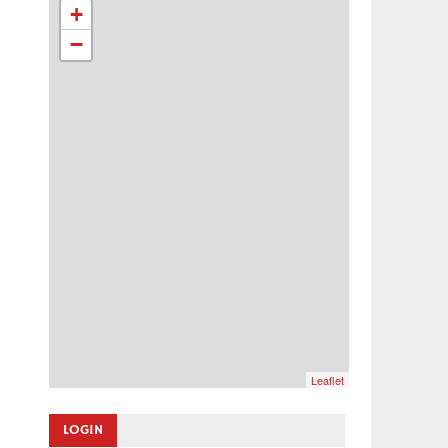
+
−
Leaflet
LOGIN