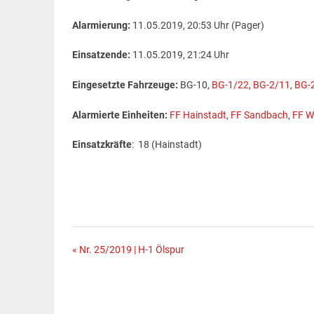
Alarmierung:
11.05.2019, 20:53 Uhr (Pager)
Einsatzende:
11.05.2019, 21:24 Uhr
Eingesetzte Fahrzeuge:
BG-10,
BG-1/22
,
BG-2/11
,
BG-
Alarmierte Einheiten:
FF Hainstadt
,
FF Sandbach
,
FF W
Einsatzkräfte
: 18 (Hainstadt)
Beitragsnavigation
« Nr. 25/2019 | H-1 Ölspur