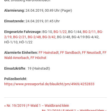
Ort:
Breuberg Rai-Breitenbach
Alarmierung:
24.04.2019, 00:49 Uhr (Pager)
Einsatzende:
24.04.2019, 01:45 Uhr
Eingesetzte Fahrzeuge:
BG-10,
BG-1/22
, BG-1/44,
BG-2/11
,
BG-
2/19
,
BG-2/21
,
BG-2/48
,
BG-3/42
, BG-3/48, BG-4/19 BG-4/42,
HÖ-1/10, HÖ-1/22
Alarmierte Einheiten:
FF Hainstadt
,
FF Sandbach
,
FF Neustadt
,
FF
Wald-Amorbach
,
FF Höchst
Einsatzkräfte
: 19 (Hainstadt)
Polizeibericht
:
https://www.presseportal.de/blaulicht/pm/4969/4252833
Beitragsnavigation
« Nr. 19/2019 | F-Wald 1 – Waldbrand klein
Nr. 21/2019 | F-Wald 1 – Waldbrand klein »