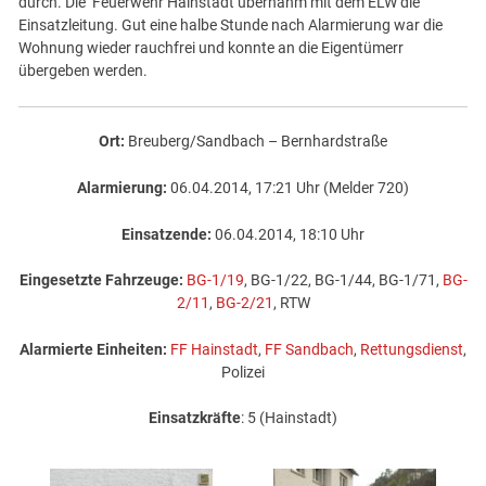
durch. Die Feuerwehr Hainstadt übernahm mit dem ELW die
Einsatzleitung. Gut eine halbe Stunde nach Alarmierung war die
Wohnung wieder rauchfrei und konnte an die Eigentümerr
übergeben werden.
Ort:
Breuberg/Sandbach – Bernhardstraße
Alarmierung:
06.04.2014, 17:21 Uhr (Melder 720)
Einsatzende:
06.04.2014, 18:10 Uhr
Eingesetzte Fahrzeuge:
BG-1/19
, BG-1/22, BG-1/44, BG-1/71,
BG-
2/11
,
BG-2/21
, RTW
Alarmierte Einheiten:
FF Hainstadt
,
FF Sandbach
,
Rettungsdienst
,
Polizei
Einsatzkräfte
: 5 (Hainstadt)