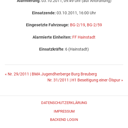
Alarmierung:
03.10.2011, 09:49 Uhr (auf Anordnung)
Einsatzende:
03.10.2011, 16:00 Uhr
Eingesetzte Fahrzeuge:
BG-2/19
,
BG-2/59
Alarmierte Einheiten:
FF Hainstadt
Einsatzkräfte
: 6 (Hainstadt)
Beitragsnavigation
« Nr. 29/2011 | BMA Jugendherberge Burg Breuberg
Nr. 31/2011 | H1 Beseitigung einer Ölspur »
DATENSCHUTZERKLÄRUNG
IMPRESSUM
BACKEND LOGIN