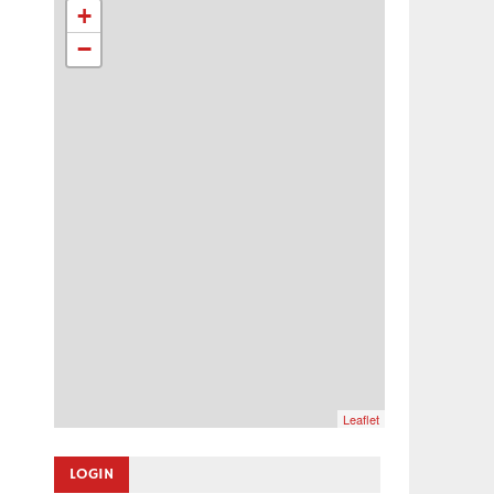
+
−
Leaflet
LOGIN