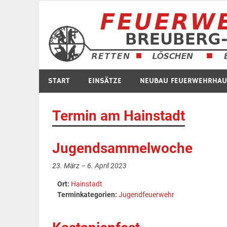
Zum
Inhalt
springen
START
EINSÄTZE
NEUBAU FEUERWEHRHAU
Termin am
Hainstadt
Jugendsammelwoche
23. März
–
6. April 2023
Ort:
Hainstadt
Terminkategorien:
Jugendfeuerwehr