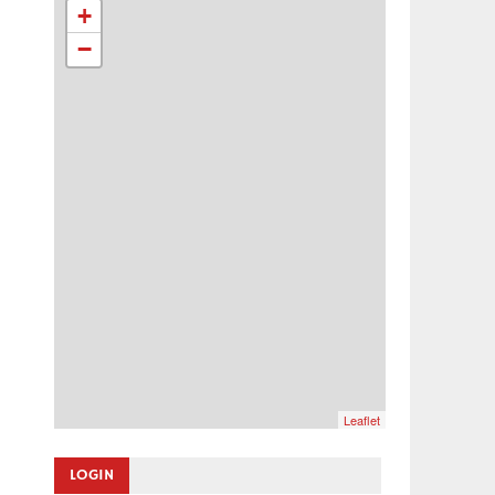
+
−
Leaflet
LOGIN