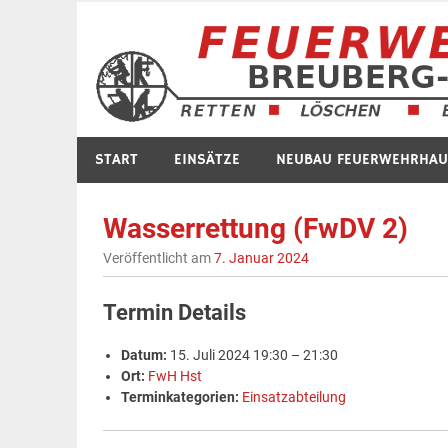
Zum
Inhalt
springen
START
EINSÄTZE
NEUBAU FEUERWEHRHAU
Wasserrettung (FwDV 2)
Veröffentlicht am
7. Januar 2024
Termin Details
Datum:
15. Juli 2024 19:30
–
21:30
Ort:
FwH Hst
Terminkategorien:
Einsatzabteilung