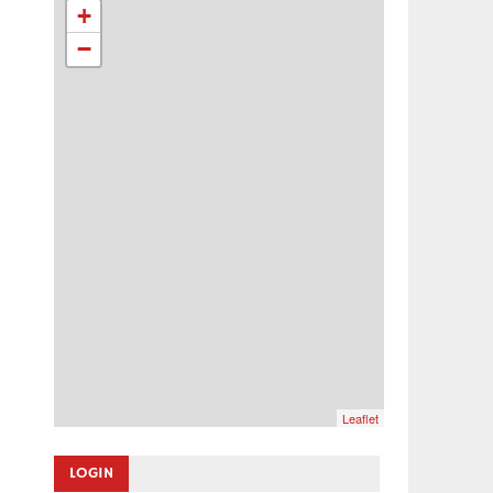
+
−
Leaflet
LOGIN