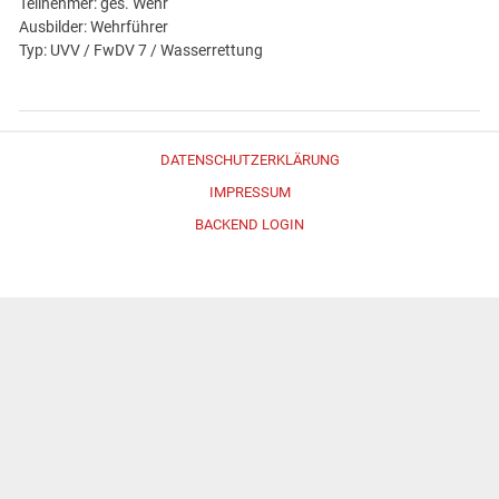
Teilnehmer: ges. Wehr
Ausbilder: Wehrführer
Typ: UVV / FwDV 7 / Wasserrettung
DATENSCHUTZERKLÄRUNG
IMPRESSUM
BACKEND LOGIN
Erstellt mit
WordPress
und
Merlin