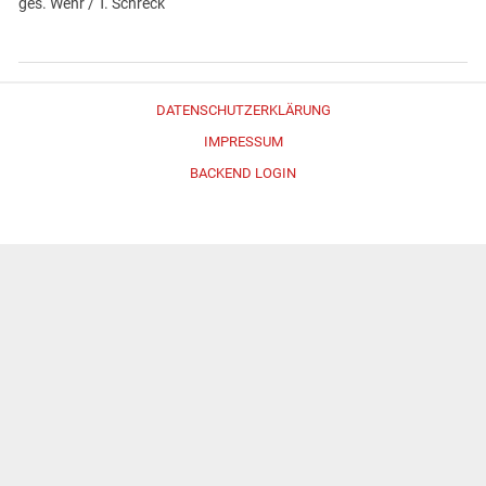
ges. Wehr / T. Schreck
DATENSCHUTZERKLÄRUNG
IMPRESSUM
BACKEND LOGIN
Erstellt mit
WordPress
und
Merlin