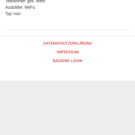
Teilnehmer: ges. Wehr
Ausbilder: WeFü
Typ: nan
DATENSCHUTZERKLÄRUNG
IMPRESSUM
BACKEND LOGIN
Erstellt mit
WordPress
und
Merlin