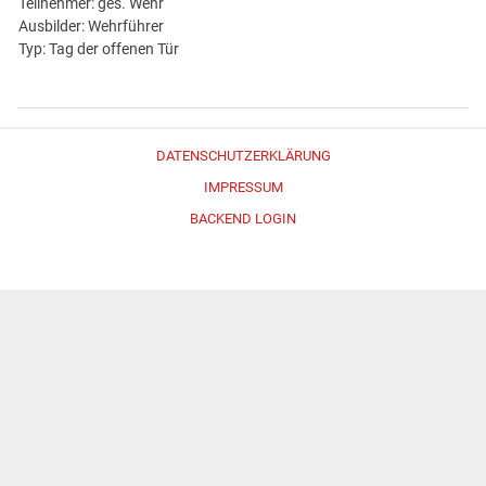
Teilnehmer: ges. Wehr
Ausbilder: Wehrführer
Typ: Tag der offenen Tür
DATENSCHUTZERKLÄRUNG
IMPRESSUM
BACKEND LOGIN
Erstellt mit
WordPress
und
Merlin