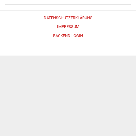
DATENSCHUTZERKLÄRUNG
IMPRESSUM
BACKEND LOGIN
Erstellt mit
WordPress
und
Merlin