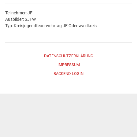
Teilnehmer: JF
Ausbilder: SJFW
Typ: Kreisjugendfeuerwehrtag JF Odenwaldkreis
DATENSCHUTZERKLÄRUNG
IMPRESSUM
BACKEND LOGIN
Erstellt mit
WordPress
und
Merlin