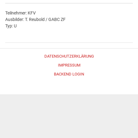
Teilnehmer: KFV
Ausbilder: T. Reubold / GABC ZF
Typ: U
DATENSCHUTZERKLÄRUNG
IMPRESSUM
BACKEND LOGIN
Erstellt mit
WordPress
und
Merlin