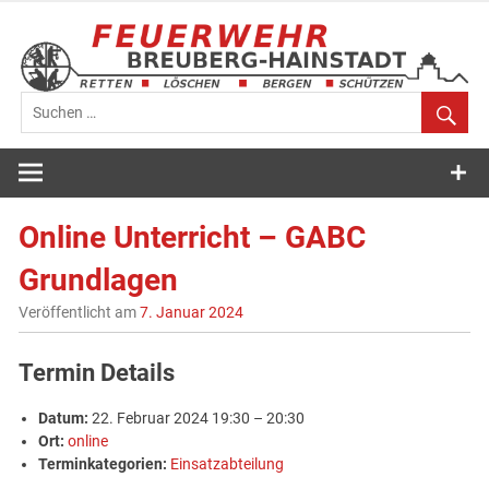
Zum
Inhalt
springen
Feuerwehr
Breuberg-
Online Unterricht – GABC
Hainstadt
Grundlagen
Veröffentlicht am
7. Januar 2024
Termin Details
Datum:
22. Februar 2024 19:30
–
20:30
Ort:
online
Terminkategorien:
Einsatzabteilung