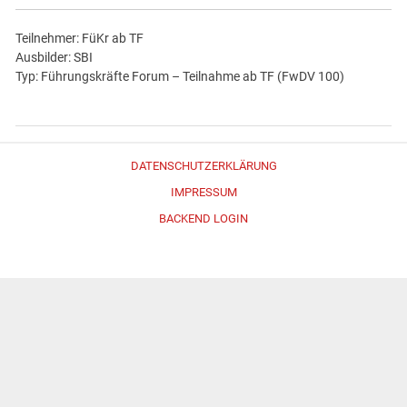
Teilnehmer: FüKr ab TF
Ausbilder: SBI
Typ: Führungskräfte Forum – Teilnahme ab TF (FwDV 100)
DATENSCHUTZERKLÄRUNG
IMPRESSUM
BACKEND LOGIN
Erstellt mit
WordPress
und
Merlin