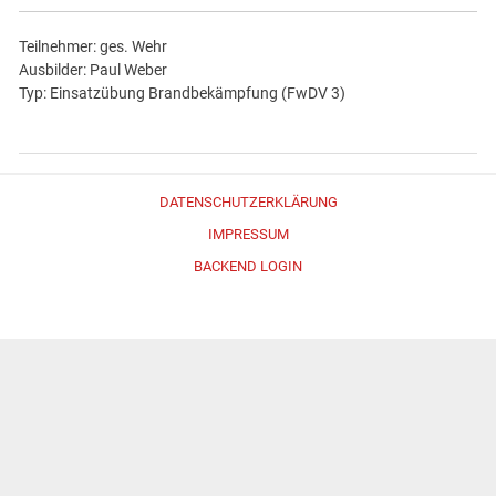
Teilnehmer: ges. Wehr
Ausbilder: Paul Weber
Typ: Einsatzübung Brandbekämpfung (FwDV 3)
DATENSCHUTZERKLÄRUNG
IMPRESSUM
BACKEND LOGIN
Erstellt mit
WordPress
und
Merlin