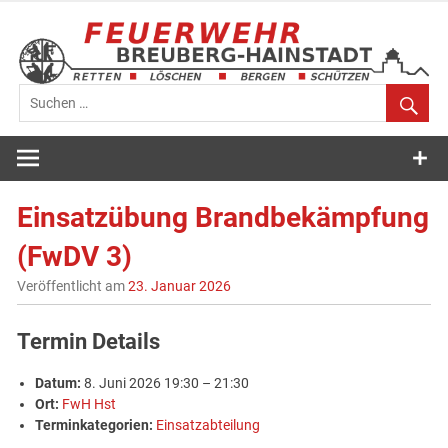
Zum
Inhalt
springen
Feuerwehr
Breuberg-
Einsatzübung Brandbekämpfung
Hainstadt
(FwDV 3)
Veröffentlicht am
23. Januar 2026
Termin Details
Datum:
8. Juni 2026 19:30
–
21:30
Ort:
FwH Hst
Terminkategorien:
Einsatzabteilung