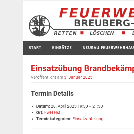
Zum
Inhalt
springen
START
EINSÄTZE
NEUBAU FEUERWEHRHAU
Einsatzübung Brandbekäm
Veröffentlicht am
3. Januar 2025
Termin Details
Datum:
28. April 2025 19:30
–
21:30
Ort:
FwH Hst
Terminkategorien:
Einsatzabteilung