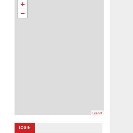
+
−
Leaflet
LOGIN