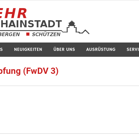
Feuerwe
S
NEUIGKEITEN
ÜBER UNS
AUSRÜSTUNG
SERV
pfung (FwDV 3)