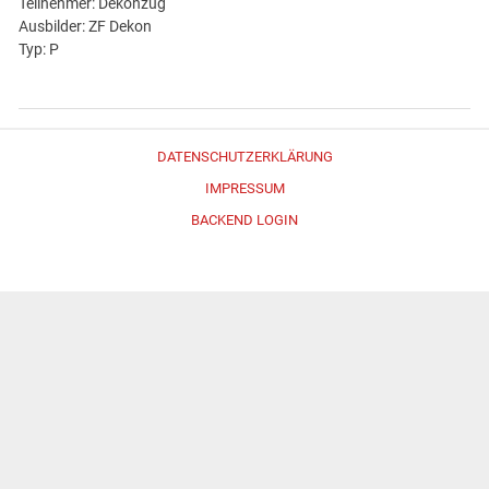
Teilnehmer: Dekonzug
Ausbilder: ZF Dekon
Typ: P
DATENSCHUTZERKLÄRUNG
IMPRESSUM
BACKEND LOGIN
Erstellt mit
WordPress
und
Merlin