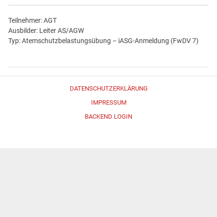
Teilnehmer: AGT
Ausbilder: Leiter AS/AGW
Typ: Atemschutzbelastungsübung – iASG-Anmeldung (FwDV 7)
DATENSCHUTZERKLÄRUNG
IMPRESSUM
BACKEND LOGIN
Erstellt mit
WordPress
und
Merlin