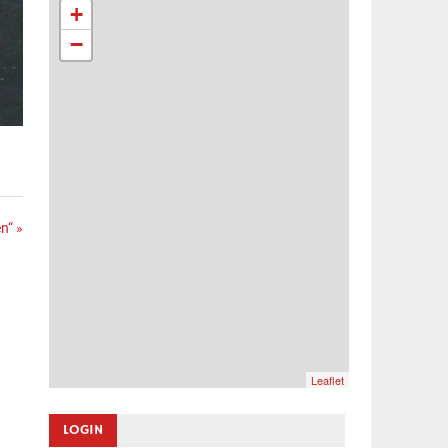
+
−
n“ »
Leaflet
LOGIN