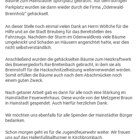
Bäume zum Hainstädter Sportplatz gebracht. Auf dem dortigen
Parkplatz wurden sie dann wieder durch die Firma „Odenwald-
Brennholz“ gehäckselt.
An dieser Stelle noch einmal vielen Dank an Herrn Wöltche für die
Hilfe und an die Stadt Breuberg für das Bereitstellen des
Fahrzeugs. Nachdem der Sturm im Odenwaldkreis viele Bäume
umgeknickt und Schaden an Häusern angerichtet hatte, war dies
nicht selbstverständlich.
Anschließend wurden die gehäckselten Bäume zum Heizkraftwerk
des Bioenergiedorfs Rai-Breitenbach gebracht, in dem sie als
Brennstoff für die Hackschnitzelheizung weiterverwendet werden.
Somit erfüllen die Bäume auch nach dem Abschmücken noch
einem guten Zweck.
Nach getaner Arbeit gab es dann für alle noch eine Stärkung im
Hainstädter Feuerwehrhaus. Diese wurde von der Metzgerei Braun
in Hainstadt gespendet. Auch hierfür herzlichen Dank.
Wir möchten uns ebenfalls für alle Spenden der Hainstädter Bürger
bedanken.
Schon morgen geht es für die Jugendfeuerwehr weiter. Wir freuen
uns auf das Hallenfußballturnier in Kirchbrombach.