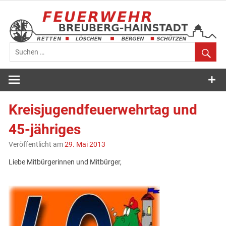
Zum
Inhalt
springen
Feuerwehr
Breuberg-
Kreisjugendfeuerwehrtag und
Hainstadt
45-jähriges
Veröffentlicht am
29. Mai 2013
Liebe Mitbürgerinnen und Mitbürger,