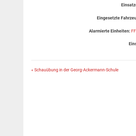
Einsat
Eingesetzte Fahrze
Alarmierte Einheiten:
FF
Ein
Beitragsnavigation
« Schauübung in der Georg-Ackermann-Schule