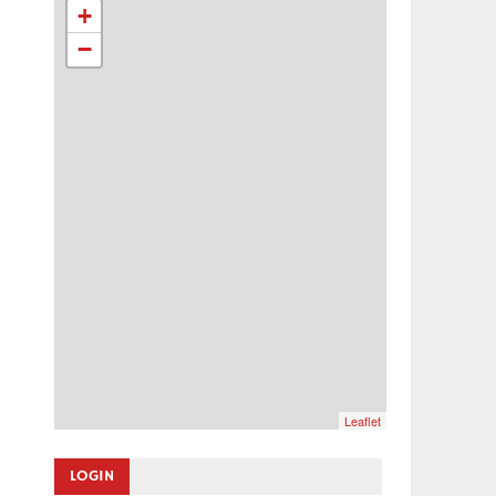
+
−
Leaflet
LOGIN