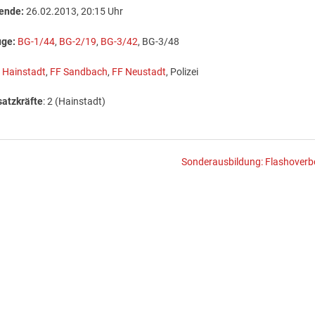
zende:
26.02.2013, 20:15 Uhr
uge:
BG-1/44
,
BG-2/19
,
BG-3/42
, BG-3/48
 Hainstadt
,
FF Sandbach
,
FF Neustadt
, Polizei
satzkräfte
: 2 (Hainstadt)
Sonderausbildung: Flashoverb