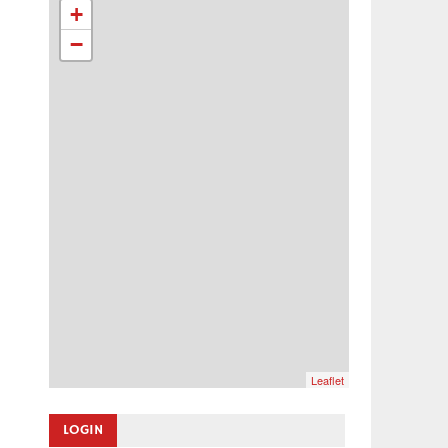
+
−
Leaflet
LOGIN