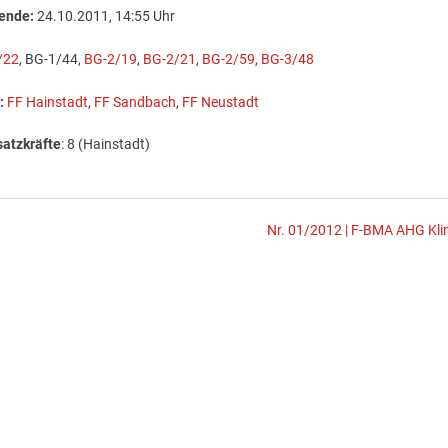
ende:
24.10.2011, 14:55 Uhr
/22
, BG-1/44,
BG-2/19
,
BG-2/21
,
BG-2/59
,
BG-3/48
:
FF Hainstadt
,
FF Sandbach
,
FF Neustadt
satzkräfte
: 8 (Hainstadt)
Nr. 01/2012 | F-BMA AHG Klin