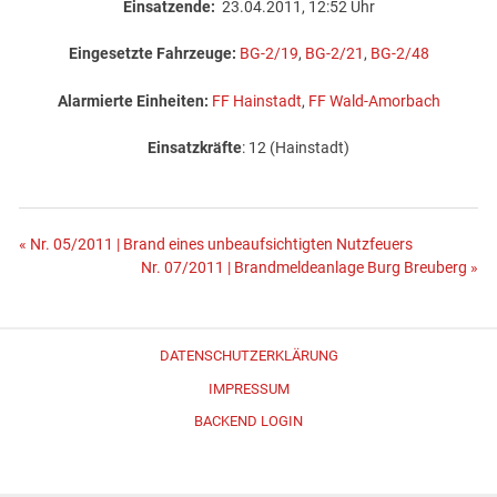
Einsatzende:
23.04.2011, 12:52 Uhr
Eingesetzte Fahrzeuge:
BG-2/19
,
BG-2/21
,
BG-2/48
Alarmierte Einheiten:
FF Hainstadt
,
FF Wald-Amorbach
Einsatzkräfte
: 12 (Hainstadt)
Beitragsnavigation
« Nr. 05/2011 | Brand eines unbeaufsichtigten Nutzfeuers
Nr. 07/2011 | Brandmeldeanlage Burg Breuberg »
DATENSCHUTZERKLÄRUNG
IMPRESSUM
BACKEND LOGIN
Erstellt mit
WordPress
und
Merlin