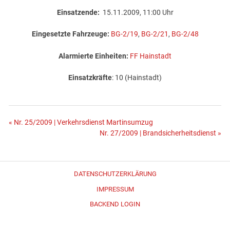
Einsatzende:
15.11.2009, 11:00 Uhr
Eingesetzte Fahrzeuge:
BG-2/19
,
BG-2/21
,
BG-2/48
Alarmierte Einheiten:
FF Hainstadt
Einsatzkräfte
: 10 (Hainstadt)
Beitragsnavigation
« Nr. 25/2009 | Verkehrsdienst Martinsumzug
Nr. 27/2009 | Brandsicherheitsdienst »
DATENSCHUTZERKLÄRUNG
IMPRESSUM
BACKEND LOGIN
Erstellt mit
WordPress
und
Merlin