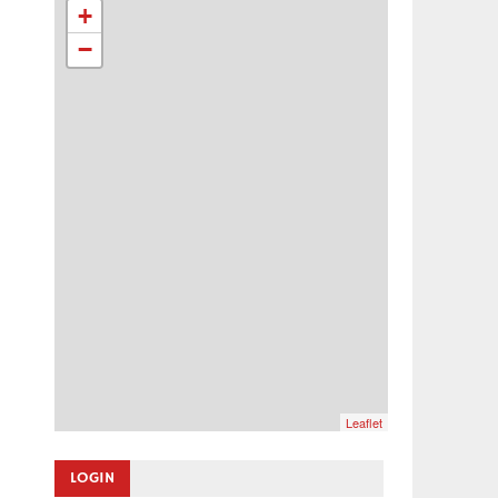
+
−
Leaflet
LOGIN