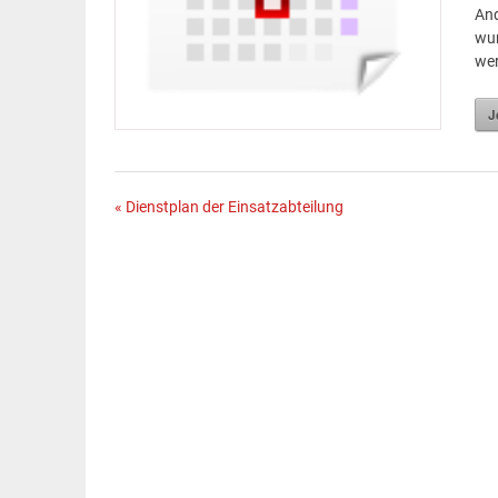
And
wur
we
J
Beitragsnavigation
« Dienstplan der Einsatzabteilung