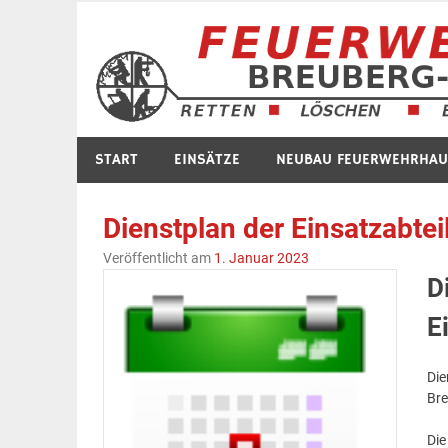
Zum
Inhalt
springen
START
EINSÄTZE
NEUBAU FEUERWEHRHAU
Dienstplan der Einsatzabtei
Veröffentlicht am
1. Januar 2023
D
E
Die
Bre
Die