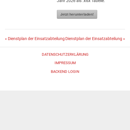
Jahr 2026 als .xlsx Tabelle.
Jetzt herunterladen!
Beitragsnavigation
« Dienstplan der Einsatzabteilung
Dienstplan der Einsatzabteilung »
DATENSCHUTZERKLÄRUNG
IMPRESSUM
BACKEND LOGIN
Erstellt mit
WordPress
und
Merlin