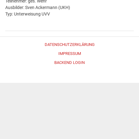
Teilnehmer: ges. Wehr
Ausbilder: Sven Ackermann (UKH)
Typ: Unterweisung UVV
DATENSCHUTZERKLÄRUNG
IMPRESSUM
BACKEND LOGIN
Erstellt mit
WordPress
und
Merlin