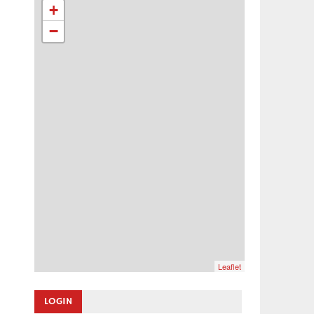
+
−
Leaflet
LOGIN