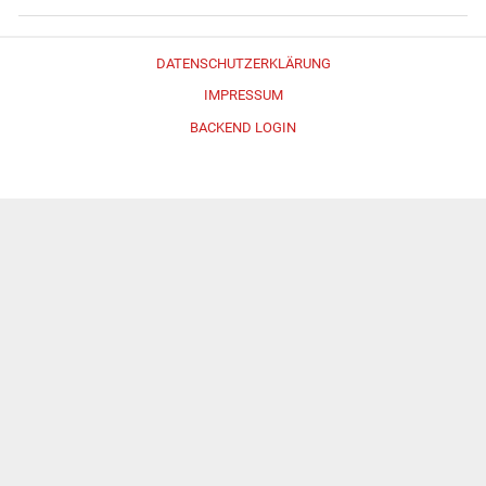
DATENSCHUTZERKLÄRUNG
IMPRESSUM
BACKEND LOGIN
Erstellt mit
WordPress
und
Merlin