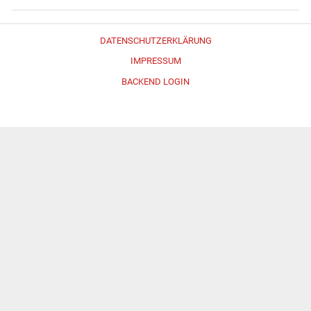
DATENSCHUTZERKLÄRUNG
IMPRESSUM
BACKEND LOGIN
Erstellt mit
WordPress
und
Merlin