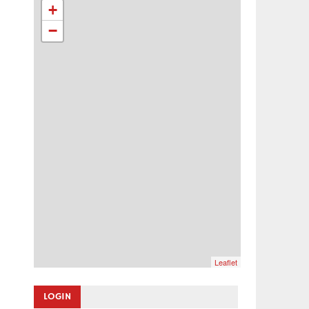
+
−
Leaflet
LOGIN