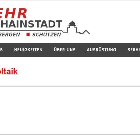
Feuerwe
S
NEUIGKEITEN
ÜBER UNS
AUSRÜSTUNG
SERV
ltaik